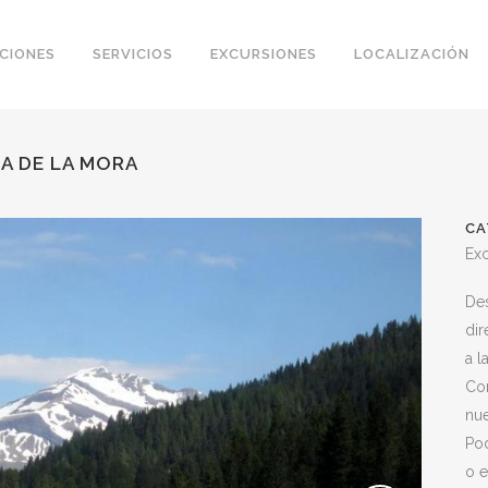
CIONES
SERVICIOS
EXCURSIONES
LOCALIZACIÓN
SA DE LA MORA
CA
Ex
Des
dir
a l
Co
nu
Po
o 