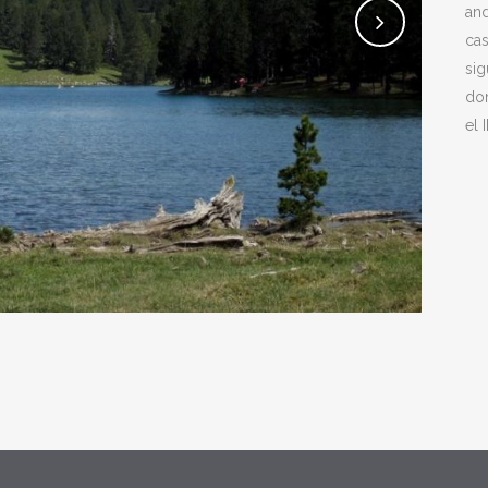
and
cas
sig
do
el 