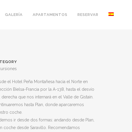
GALERÍA
APARTAMENTOS
RESERVAR
TEGORY
cursiones
de el Hotel Peña Montañesa hacia el Norte en
ección Bielsa-Francia por la A-138, hasta el desvío
a derecha que nos internará en el Valle de Gistaín.
ntinuaremos hasta Plan, donde aparcaremos
estro coche.
demos ir desde dos formas: andando desde Plan,
en coche desde Saravillo. Recomendamos